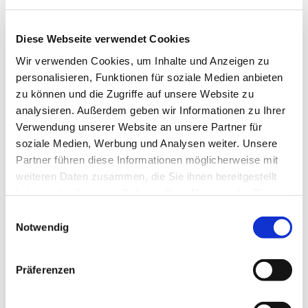
Diese Webseite verwendet Cookies
Wir verwenden Cookies, um Inhalte und Anzeigen zu
personalisieren, Funktionen für soziale Medien anbieten
zu können und die Zugriffe auf unsere Website zu
analysieren. Außerdem geben wir Informationen zu Ihrer
Verwendung unserer Website an unsere Partner für
soziale Medien, Werbung und Analysen weiter. Unsere
Partner führen diese Informationen möglicherweise mit
weiteren Daten zusammen, die Sie ihnen bereitgestellt
haben oder die sie im Rahmen Ihrer Nutzung der Dienste
gesammelt haben.
Einwilligungsauswahl
Notwendig
Wir sammeln Lebensmittel für die
Arnsberger Tafel
Präferenzen
In der Kreuzkirche steht eine Kiste, in die
haltbare